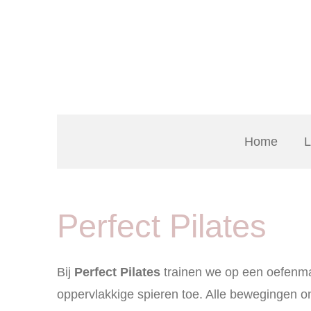
Ga
direct
naar
de
hoofdinhoud
Home
L
Perfect Pilates
Bij
Perfect Pilates
trainen we op een oefenma
oppervlakkige spieren toe. Alle bewegingen o